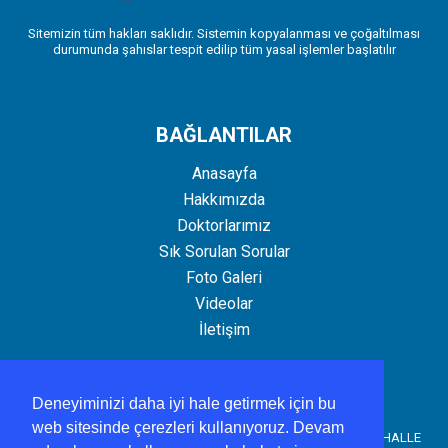
Sitemizin tüm hakları saklıdır. Sistemin kopyalanması ve çoğaltılması
durumunda şahıslar tespit edilip tüm yasal işlemler başlatılır
BAĞLANTILAR
Anasayfa
Hakkımızda
Doktorlarımız
Sık Sorulan Sorular
Foto Galeri
Videolar
İletişim
İLETİŞİM
Deneyiminizi daha iyi hale getirmek için bu
web sitesinde çerezleri kullanıyoruz. Devam
MERZİFON YENİ MAHALLE AİLE SAĞLIĞI MERKEZİ YENİ MAHALLE